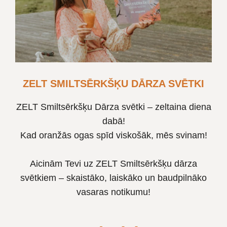
ZELT SMILTSĒRKŠĶU DĀRZA SVĒTKI
ZELT Smiltsērkšķu Dārza svētki – zeltaina diena
dabā!
Kad oranžās ogas spīd viskošāk, mēs svinam!
Aicinām Tevi uz ZELT Smiltsērkšķu dārza
svētkiem – skaistāko, laiskāko un baudpilnāko
vasaras notikumu!