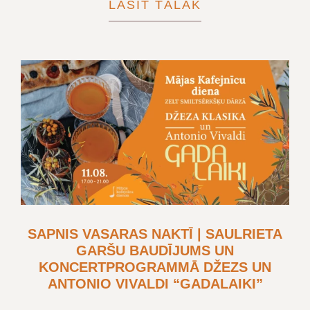
LASĪT TĀLĀK
SAPNIS VASARAS NAKTĪ | SAULRIETA
GARŠU BAUDĪJUMS UN
KONCERTPROGRAMMĀ DŽEZS UN
ANTONIO VIVALDI “GADALAIKI”