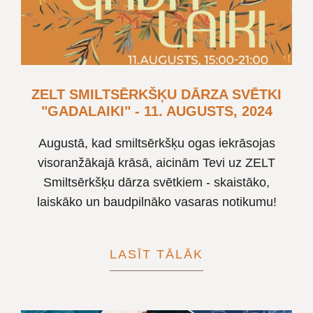
ZELT SMILTSĒRKŠĶU DĀRZA SVĒTKI
"GADALAIKI" - 11. AUGUSTS, 2024
Augustā, kad smiltsērkšķu ogas iekrāsojas
visoranžākajā krāsā, aicinām Tevi uz ZELT
Smiltsērkšķu dārza svētkiem - skaistāko,
laiskāko un baudpilnāko vasaras notikumu!
LASĪT TĀLĀK