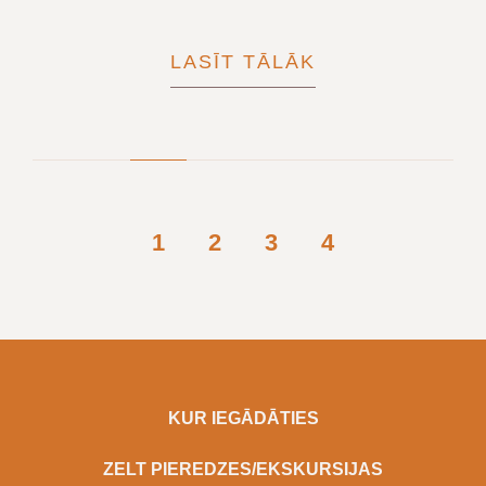
LASĪT TĀLĀK
1
2
3
4
KUR IEGĀDĀTIES
ZELT PIEREDZES/EKSKURSIJAS