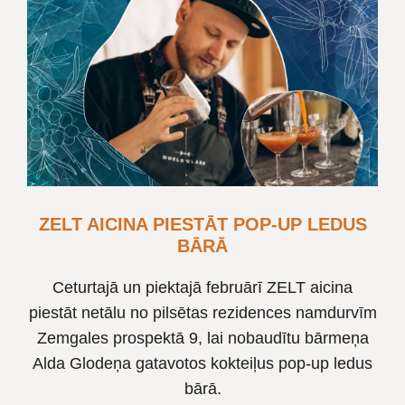
ZELT AICINA PIESTĀT POP-UP LEDUS
BĀRĀ
Ceturtajā un piektajā februārī ZELT aicina
piestāt netālu no pilsētas rezidences namdurvīm
Zemgales prospektā 9, lai nobaudītu bārmeņa
Alda Glodeņa gatavotos kokteiļus pop-up ledus
bārā.