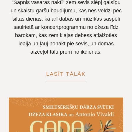
”Sapnis vasaras naktī” zem sevis slēpj gaisīgu
un skaistu garšu baudījumu, kas nes veldzi pēc
siltas dienas, kā arī dabas un mūzikas saspēli
saulrietā ar koncertprogrammu no džeza līdz
barokam, kas zem klajas debess atlaižoties
ieaijā un ļauj nonākt pie sevis, un domās
aizceļot tālu prom no ikdienas.
LASĪT TĀLĀK