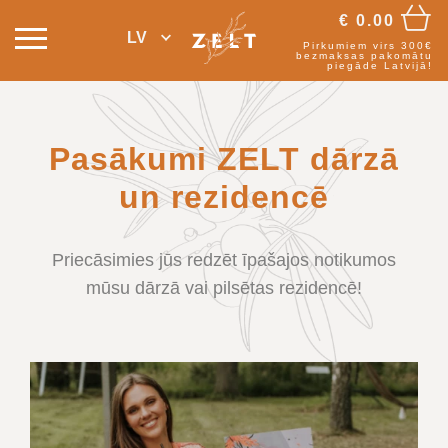
€
0.00
LV
Pirkumiem virs 300€
bezmaksas pakomātu
piegāde Latvijā!
Pasākumi ZELT dārzā
un rezidencē
Priecāsimies jūs redzēt īpašajos notikumos
mūsu dārzā vai pilsētas rezidencē!