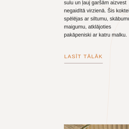
sulu un ļauj garšām aizvest
negaidītā virzienā. Šis koktei
spēlējas ar siltumu, skābum
maigumu, atklājoties
pakāpeniski ar katru malku.
LASĪT TĀLĀK