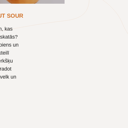
UT SOUR
m, kas
izskatās?
piens un
eilī
ērkšķu
radot
evelk un