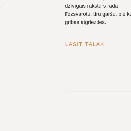
dzīvīgais raksturs rada
līdzsvarotu, tīru garšu, pie k
gribas atgriezties.
LASĪT TĀLĀK