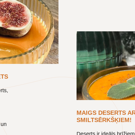
ETS
rts,
MAIGS DESERTS A
SMILTSĒRKŠĶIEM!
 un
Deserts ir ideāls brīžiem