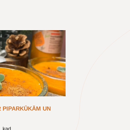
R PIPARKŪKĀM UN
, kad