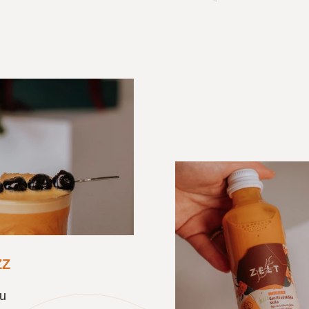
ZZ
ķu