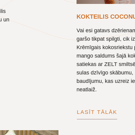
lis
KOKTEILIS COCON
u un
Vai esi gatavs dzēriena
garšo tikpat spilgti, cik 
Krēmīgais kokosriekstu 
mango saldums šajā kokt
satiekas ar ZELT smilts
sulas dzīvīgo skābumu, 
baudījumu, kas uzreiz i
neatlaiž.
LASĪT TĀLĀK