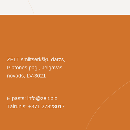
ZELT smiltsērkšķu dārzs,
Platones pag., Jelgavas
novads, LV-3021
E-pasts:
info@zelt.bio
Tālrunis:
+371 27828017