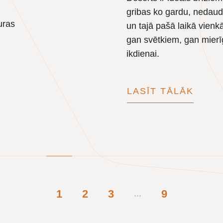
gribas ko gardu, nedaud
uras
un tajā pašā laikā vienk
gan svētkiem, gan mierī
ikdienai.
LASĪT TĀLĀK
1
2
3
9
...