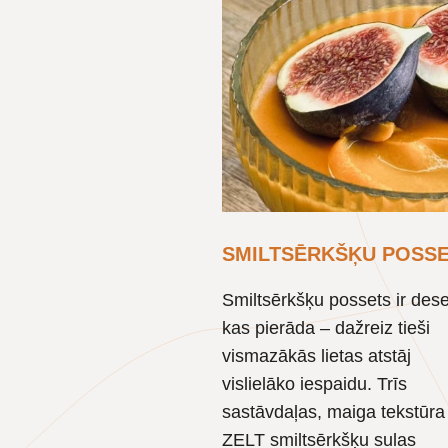
SMILTSĒRKŠĶU POSS
Smiltsērkšķu possets ir dese
kas pierāda – dažreiz tieši
vismazākās lietas atstāj
vislielāko iespaidu. Trīs
sastāvdaļas, maiga tekstūra
ZELT smiltsērkšķu sulas