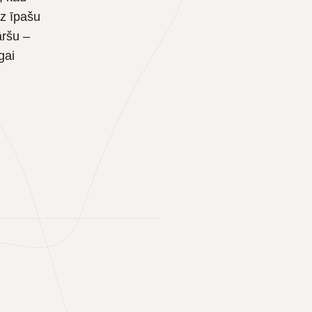
z īpašu
āršu –
gai