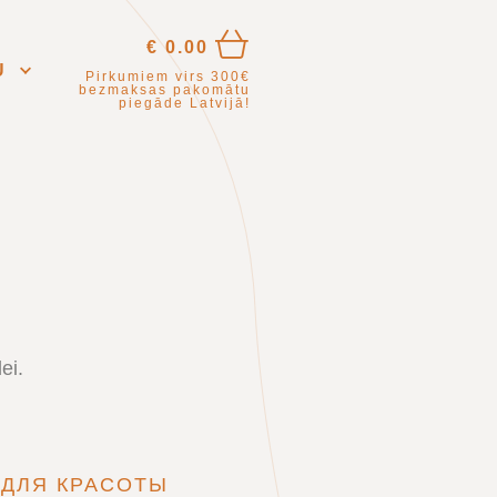
€
0.00
U
Pirkumiem virs 300€
bezmaksas pakomātu
piegāde Latvijā!
ei.
ДЛЯ КРАСОТЫ