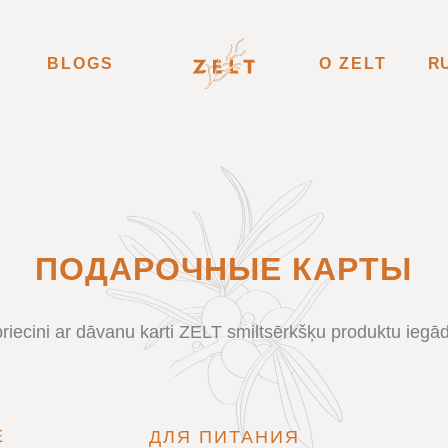
BLOGS
О ZELT
R
ПОДАРОЧНЫЕ КАРТЫ
priecini ar dāvanu karti ZELT smiltsērkšķu produktu iegād
Е
ДЛЯ ПИТАНИЯ