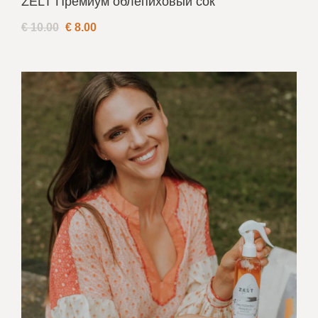
ZELT Премиум oблепиховый сок
€ 10.00
€
8.00