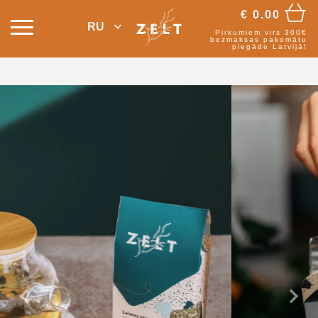
€
0.00
RU
Pirkumiem virs 300€
bezmaksas pakomātu
piegāde Latvijā!
Назад
Да