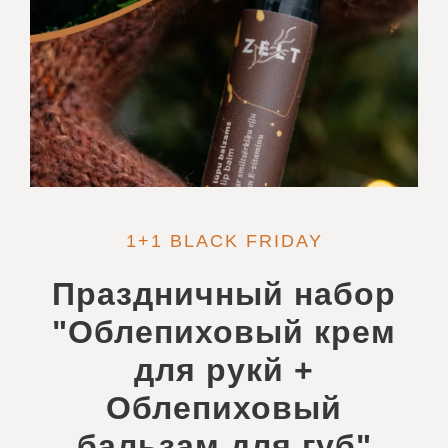
1+1 BLACK FRIDAY
Праздничный набор
"Облепиховый крем
для рукй +
Облепиховый
бальзам для губ"