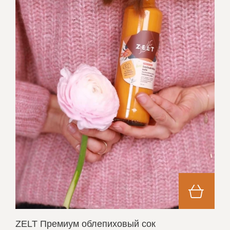
ZELT Премиум oблепиховый сок