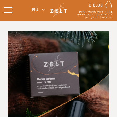
€
0.00
RU
Pirkumiem virs 300€
bezmaksas pakomātu
piegāde Latvijā!