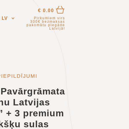
€
0.00
LV
Pirkumiem virs
300€
bezmaksas
pakomātu piegāde
Latvijā!
IEPILDĪJUMI
Pavārgrāmata
u Latvijas
” + 3 premium
kšķu sulas