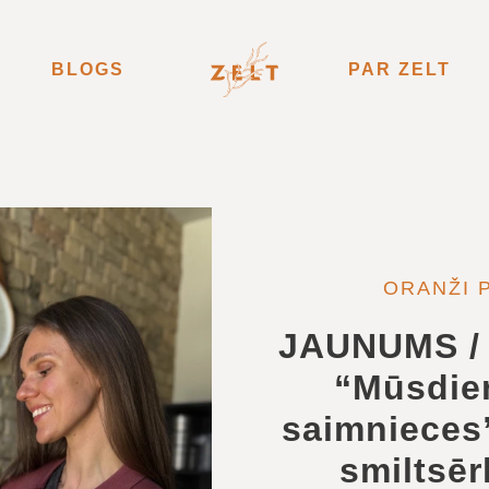
BLOGS
PAR ZELT
ORANŽI P
JAUNUMS / 
“Mūsdien
saimnieces
smiltsēr