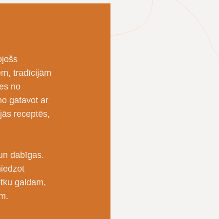
ojošs
em, tradīcijām
ces no
o gatavot ar
jās receptēs,
 un dabīgas.
niedzot
vētku galdam,
m.