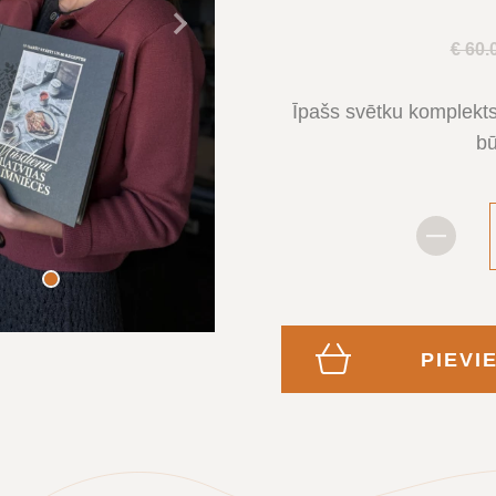
Tālāk
€ 60.
Īpašs svētku komplekts
bū
PIEVI