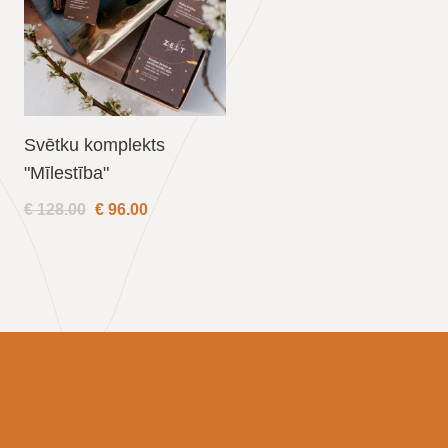
Svētku komplekts
"Mīlestība"
€ 128.00
€
96.00