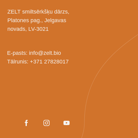
ZELT smiltsērkšķu dārzs,
Platones pag., Jelgavas
novads, LV-3021
E-pasts:
info@zelt.bio
Tālrunis:
+371 27828017