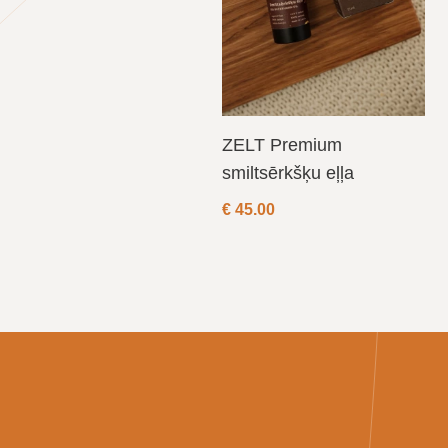
ZELT Premium
smiltsērkšķu eļļa
€
45.00