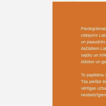
Pavārgrāmata
ceļojums Latv
un paaudzē
dažādiem Lat
sajūtu un mīl
stāstos un ga
To papildina 
Tās piešķir ē
vērtīgas uztu
nesteidzīgie