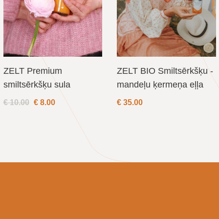
ZELT Premium
ZELT BIO Smiltsērkšķu -
smiltsērkšķu sula
mandeļu ķermeņa eļļa
€ 10.00
€
8.00
€
35.00