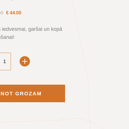
00
€
44.00
 iedvesmai, garšai un kopā
šanai!
ENOT GROZAM