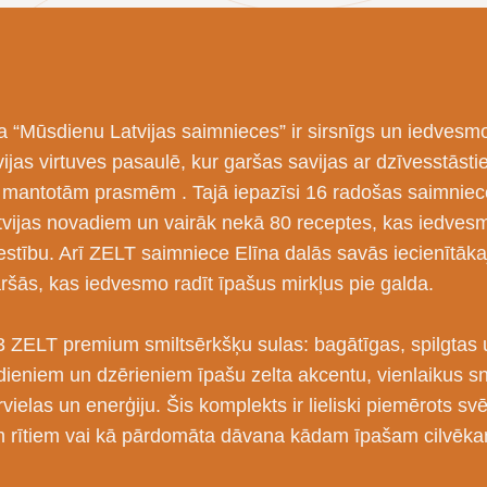
 “Mūsdienu Latvijas saimnieces” ir sirsnīgs un iedvesm
ijas virtuves pasaulē, kur garšas savijas ar dzīvesstāsti
s mantotām prasmēm
. Tajā iepazīsi 16 radošas saimnie
vijas novadiem un vairāk nekā 80 receptes, kas iedvesm
estību. Arī ZELT saimniece Elīna dalās savās iecienītāka
ršās, kas iedvesmo radīt īpašus mirkļus pie galda.
3 ZELT premium smiltsērkšķu sulas: bagātīgas, spilgtas
dieniem un dzērieniem īpašu zelta akcentu, vienlaikus s
rvielas un enerģiju. Šis komplekts ir lieliski piemērots s
m rītiem vai kā pārdomāta dāvana kādam īpašam cilvēka