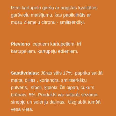
Izcel kartupeļu garšu ar augstas kvalitātes
garšvielu maisījumu, kas papildināts ar
mūsu
Ziemeļu citronu - smiltsērkšķi.
Pievieno
ceptiem kartupeļiem, frī
kartupeļiem, kartupeļu ēdieniem.
Sastāvdaļas:
Jūras sāls 17%, paprika saldā
malta, dilles , koriandrs, smiltsērkšķu
pulveris, sīpoli, ķiploki, čili pipari, cukurs
brūnais 5%. Produkts var saturēt sezama,
sinepju un seleriju daļiņas.
Uzglabāt tumšā
vēsā vietā.