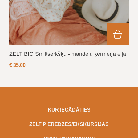
ZELT BIO Smiltsērkšķu - mandeļu ķermeņa eļļa
€
35.00
KUR IEGĀDĀTIES
ZELT PIEREDZES/EKSKURSIJAS