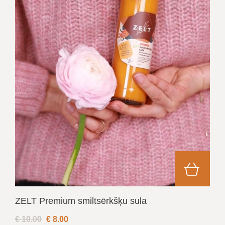
ZELT Premium smiltsērkšķu sula
€ 10.00
€
8.00