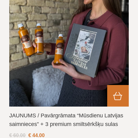
JAUNUMS / Pavārgrāmata “Mūsdienu Latvijas
saimnieces” + 3 premium smiltsērkšķu sulas
€ 60.00
€
44.00