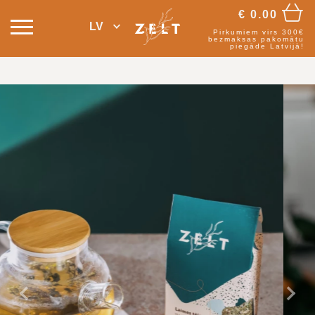
€
0.00
LV
Pirkumiem virs 300€
bezmaksas pakomātu
piegāde Latvijā!
Atpakaļ
Tā