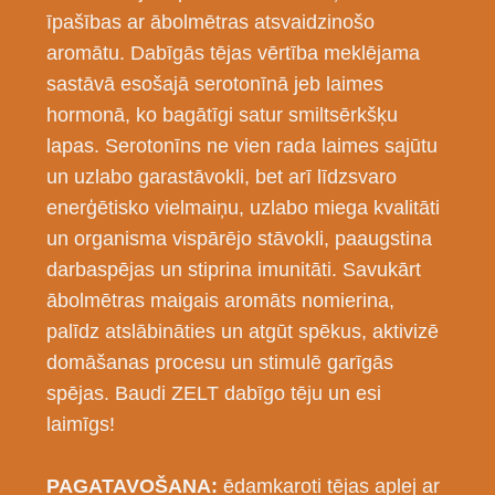
īpašības ar ābolmētras atsvaidzinošo
aromātu. Dabīgās tējas vērtība meklējama
sastāvā esošajā serotonīnā jeb laimes
hormonā, ko bagātīgi satur smiltsērkšķu
lapas. Serotonīns ne vien rada laimes sajūtu
un uzlabo garastāvokli, bet arī līdzsvaro
enerģētisko vielmaiņu, uzlabo miega kvalitāti
un organisma vispārējo stāvokli, paaugstina
darbaspējas un stiprina imunitāti. Savukārt
ābolmētras maigais aromāts nomierina,
palīdz atslābināties un atgūt spēkus, aktivizē
domāšanas procesu un stimulē garīgās
spējas. Baudi ZELT dabīgo tēju un esi
laimīgs!
PAGATAVOŠANA:
ēdamkaroti tējas aplej ar