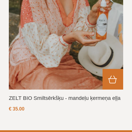
ZELT BIO Smiltsērkšķu - mandeļu ķermeņa eļļa
€
35.00