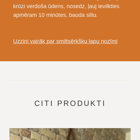
krūzi verdoša ūdens, nosedz, ļauj ievilkties
apmēram 10 minūtes, bauda siltu.
Uzzini vairāk par smiltsērkšķu lapu nozīmi
CITI PRODUKTI