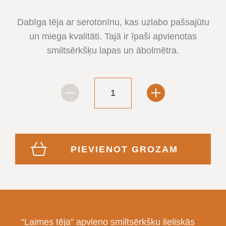
Dabīga tēja ar serotonīnu, kas uzlabo pašsajūtu
un miega kvalitāti. Tajā ir īpaši apvienotas
smiltsērkšķu lapas un ābolmētra.
PIEVIENOT GROZAM
“Laimes tēja” apvieno smiltsērkšķu lieliskās