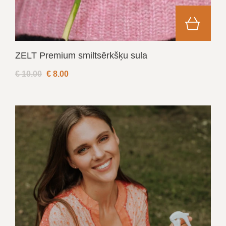
ZELT Premium smiltsērkšķu sula
€ 10.00
€
8.00