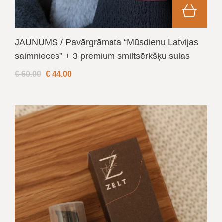
JAUNUMS / Pavārgrāmata “Mūsdienu Latvijas
saimnieces” + 3 premium smiltsērkšķu sulas
€ 60.00
€
44.00